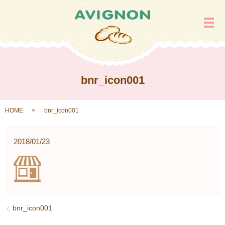
メ
bnr_icon001
HOME
bnr_icon001
2018/01/23
bnr_icon001